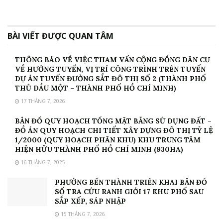
BÀI VIẾT ĐƯỢC QUAN TÂM
THÔNG BÁO VỀ VIỆC THAM VẤN CỘNG ĐỒNG DÂN CƯ
VỀ HƯỚNG TUYẾN, VỊ TRÍ CÔNG TRÌNH TRÊN TUYẾN
DỰ ÁN TUYẾN ĐƯỜNG SẮT ĐÔ THỊ SỐ 2 (THÀNH PHỐ
THỦ DẦU MỘT – THÀNH PHỐ HỒ CHÍ MINH)
17 THÁNG 7, 2026
BẢN ĐỒ QUY HOẠCH TỔNG MẶT BẰNG SỬ DỤNG ĐẤT –
ĐỒ ÁN QUY HOẠCH CHI TIẾT XÂY DỰNG ĐÔ THỊ TỶ LỆ
1/2000 (QUY HOẠCH PHÂN KHU) KHU TRUNG TÂM
HIỆN HỮU THÀNH PHỐ HỒ CHÍ MINH (930HA)
16 THÁNG 7, 2025
PHƯỜNG BẾN THÀNH TRIỂN KHAI BẢN ĐỒ
SỐ TRA CỨU RANH GIỚI 17 KHU PHỐ SAU
SẮP XẾP, SÁP NHẬP
15 THÁNG 7, 2026