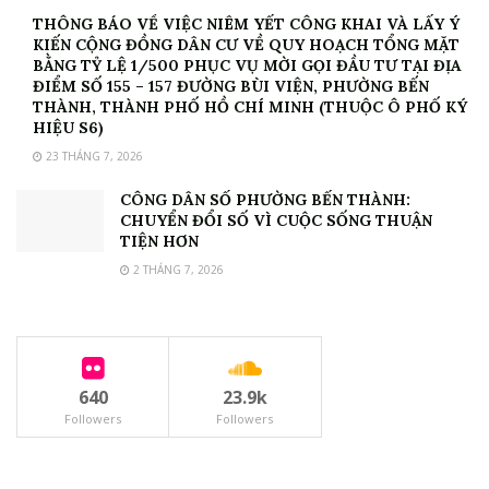
THÔNG BÁO VỀ VIỆC NIÊM YẾT CÔNG KHAI VÀ LẤY Ý
KIẾN CỘNG ĐỒNG DÂN CƯ VỀ QUY HOẠCH TỔNG MẶT
BẰNG TỶ LỆ 1/500 PHỤC VỤ MỜI GỌI ĐẦU TƯ TẠI ĐỊA
ĐIỂM SỐ 155 – 157 ĐƯỜNG BÙI VIỆN, PHƯỜNG BẾN
THÀNH, THÀNH PHỐ HỒ CHÍ MINH (THUỘC Ô PHỐ KÝ
HIỆU S6)
23 THÁNG 7, 2026
CÔNG DÂN SỐ PHƯỜNG BẾN THÀNH:
CHUYỂN ĐỔI SỐ VÌ CUỘC SỐNG THUẬN
TIỆN HƠN
2 THÁNG 7, 2026
640
23.9k
Followers
Followers