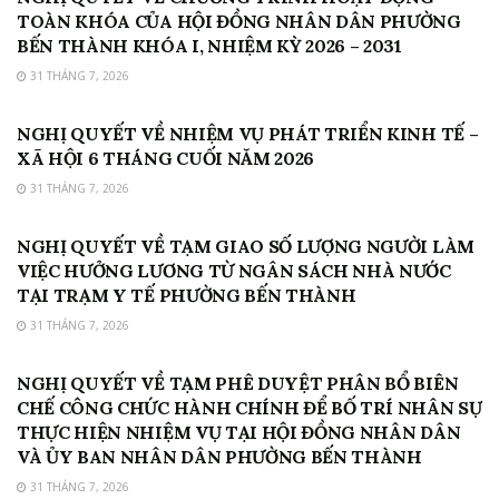
TOÀN KHÓA CỦA HỘI ĐỒNG NHÂN DÂN PHƯỜNG
BẾN THÀNH KHÓA I, NHIỆM KỲ 2026 – 2031
31 THÁNG 7, 2026
HỘI ĐỒNG NHÂN DÂN
NGHỊ QUYẾT VỀ NHIỆM VỤ PHÁT TRIỂN KINH TẾ –
XÃ HỘI 6 THÁNG CUỐI NĂM 2026
31 THÁNG 7, 2026
HỘI ĐỒNG NHÂN DÂN
NGHỊ QUYẾT VỀ TẠM GIAO SỐ LƯỢNG NGƯỜI LÀM
VIỆC HƯỞNG LƯƠNG TỪ NGÂN SÁCH NHÀ NƯỚC
TẠI TRẠM Y TẾ PHƯỜNG BẾN THÀNH
31 THÁNG 7, 2026
HỘI ĐỒNG NHÂN DÂN
NGHỊ QUYẾT VỀ TẠM PHÊ DUYỆT PHÂN BỔ BIÊN
CHẾ CÔNG CHỨC HÀNH CHÍNH ĐỂ BỐ TRÍ NHÂN SỰ
THỰC HIỆN NHIỆM VỤ TẠI HỘI ĐỒNG NHÂN DÂN
VÀ ỦY BAN NHÂN DÂN PHƯỜNG BẾN THÀNH
31 THÁNG 7, 2026