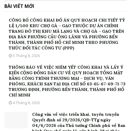
BÀI VIẾT MỚI
CÔNG BỐ CÔNG KHAI ĐỒ ÁN QUY HOẠCH CHI TIẾT TỶ
LỆ 1/500 KHU CHỢ GÀ – GẠO THUỘC DỰ ÁN CHỈNH
TRANG ĐÔ THỊ KHU MẢ LẠNG VÀ CHỢ GÀ – GẠO TRÊN
ĐỊA BÀN PHƯỜNG CẦU ÔNG LÃNH VÀ PHƯỜNG BẾN
THÀNH, THÀNH PHỐ HỒ CHÍ MINH THEO PHƯƠNG
THỨC ĐỐI TÁC CÔNG TƯ (PPP)
5 Tháng 8, 2026
THÔNG BÁO VỀ VIỆC NIÊM YẾT CÔNG KHAI VÀ LẤY Ý
KIẾN CỘNG ĐỒNG DÂN CƯ VỀ QUY HOẠCH TỔNG MẶT
BẰNG CÔNG TRÌNH THƯƠNG MẠI – DỊCH VỤ, VĂN
PHÒNG, KHÁCH SẠN TẠI ĐỊA CHỈ SỐ 63-65-67-69-71-73
TRƯƠNG ĐỊNH, PHƯỜNG BẾN THÀNH, THÀNH PHỐ HỒ
CHÍ MINH
4 Tháng 8, 2026
Công văn về việc triển khai, tuyên truyền
Quyết định số 29/2026/QĐ-TTg ngày
04/6/2026 của Thủ tướng Chính phủ về Ban
hành Quy chế quản lý, vận hành, khai thác