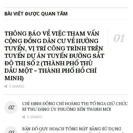
BÀI VIẾT ĐƯỢC QUAN TÂM
THÔNG BÁO VỀ VIỆC THAM VẤN
CỘNG ĐỒNG DÂN CƯ VỀ HƯỚNG
TUYẾN, VỊ TRÍ CÔNG TRÌNH TRÊN
TUYẾN DỰ ÁN TUYẾN ĐƯỜNG SẮT
ĐÔ THỊ SỐ 2 (THÀNH PHỐ THỦ
DẦU MỘT – THÀNH PHỐ HỒ CHÍ
MINH)
0 SHARES
CHỈ ĐỊNH ĐỒNG CHÍ HOÀNG THỊ TỐ NGA GIỮ CHỨC
BÍ THƯ ĐẢNG ỦY PHƯỜNG BẾN THÀNH MỚI
0 SHARES
BẢN ĐỒ QUY HOẠCH TỔNG MẶT BẰNG SỬ DỤNG