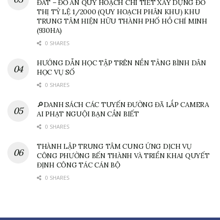
ĐẤT – ĐỒ ÁN QUY HOẠCH CHI TIẾT XÂY DỰNG ĐÔ
THỊ TỶ LỆ 1/2000 (QUY HOẠCH PHÂN KHU) KHU
TRUNG TÂM HIỆN HỮU THÀNH PHỐ HỒ CHÍ MINH
(930HA)
0 SHARES
HƯỚNG DẪN HỌC TẬP TRÊN NỀN TẢNG BÌNH DÂN
HỌC VỤ SỐ
0 SHARES
🔎DANH SÁCH CÁC TUYẾN ĐƯỜNG ĐÃ LẮP CAMERA
AI PHẠT NGUỘI BẠN CẦN BIẾT
0 SHARES
THÀNH LẬP TRUNG TÂM CUNG ỨNG DỊCH VỤ
CÔNG PHƯỜNG BẾN THÀNH VÀ TRIỂN KHAI QUYẾT
ĐỊNH CÔNG TÁC CÁN BỘ
0 SHARES