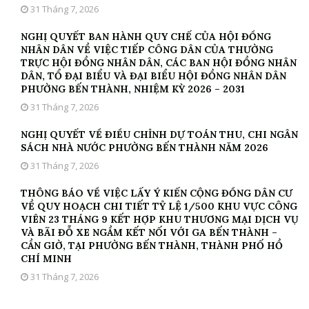
31 Tháng 7, 2026
NGHỊ QUYẾT BAN HÀNH QUY CHẾ CỦA HỘI ĐỒNG
NHÂN DÂN VỀ VIỆC TIẾP CÔNG DÂN CỦA THƯỜNG
TRỰC HỘI ĐỒNG NHÂN DÂN, CÁC BAN HỘI ĐỒNG NHÂN
DÂN, TỔ ĐẠI BIỂU VÀ ĐẠI BIỂU HỘI ĐỒNG NHÂN DÂN
PHƯỜNG BẾN THÀNH, NHIỆM KỲ 2026 – 2031
31 Tháng 7, 2026
NGHỊ QUYẾT VỀ ĐIỀU CHỈNH DỰ TOÁN THU, CHI NGÂN
SÁCH NHÀ NƯỚC PHƯỜNG BẾN THÀNH NĂM 2026
31 Tháng 7, 2026
THÔNG BÁO VỀ VIỆC LẤY Ý KIẾN CỘNG ĐỒNG DÂN CƯ
VỀ QUY HOẠCH CHI TIẾT TỶ LỆ 1/500 KHU VỰC CÔNG
VIÊN 23 THÁNG 9 KẾT HỢP KHU THƯƠNG MẠI DỊCH VỤ
VÀ BÃI ĐỖ XE NGẦM KẾT NỐI VỚI GA BẾN THÀNH –
CẦN GIỜ, TẠI PHƯỜNG BẾN THÀNH, THÀNH PHỐ HỒ
CHÍ MINH
31 Tháng 7, 2026