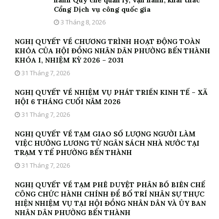
Cổng Dịch vụ công quốc gia
3 Tháng 8, 2026
NGHỊ QUYẾT VỀ CHƯƠNG TRÌNH HOẠT ĐỘNG TOÀN
KHÓA CỦA HỘI ĐỒNG NHÂN DÂN PHƯỜNG BẾN THÀNH
KHÓA I, NHIỆM KỲ 2026 – 2031
31 Tháng 7, 2026
NGHỊ QUYẾT VỀ NHIỆM VỤ PHÁT TRIỂN KINH TẾ – XÃ
HỘI 6 THÁNG CUỐI NĂM 2026
31 Tháng 7, 2026
NGHỊ QUYẾT VỀ TẠM GIAO SỐ LƯỢNG NGƯỜI LÀM
VIỆC HƯỞNG LƯƠNG TỪ NGÂN SÁCH NHÀ NƯỚC TẠI
TRẠM Y TẾ PHƯỜNG BẾN THÀNH
31 Tháng 7, 2026
NGHỊ QUYẾT VỀ TẠM PHÊ DUYỆT PHÂN BỔ BIÊN CHẾ
CÔNG CHỨC HÀNH CHÍNH ĐỂ BỐ TRÍ NHÂN SỰ THỰC
HIỆN NHIỆM VỤ TẠI HỘI ĐỒNG NHÂN DÂN VÀ ỦY BAN
NHÂN DÂN PHƯỜNG BẾN THÀNH