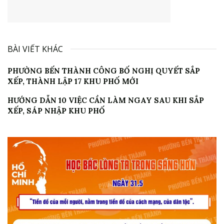
BÀI VIẾT KHÁC
PHƯỜNG BẾN THÀNH CÔNG BỐ NGHỊ QUYẾT SẮP
XẾP, THÀNH LẬP 17 KHU PHỐ MỚI
HƯỚNG DẪN 10 VIỆC CẦN LÀM NGAY SAU KHI SẮP
XẾP, SÁP NHẬP KHU PHỐ