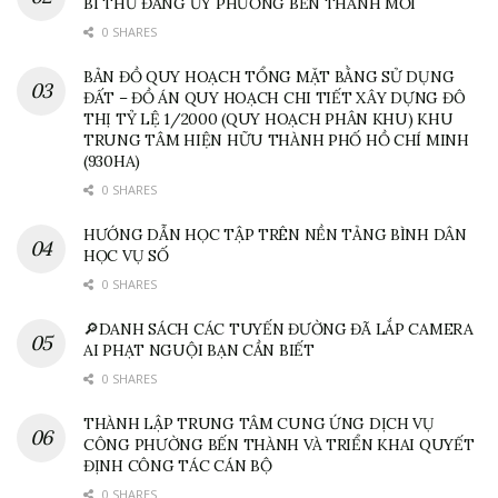
BÍ THƯ ĐẢNG ỦY PHƯỜNG BẾN THÀNH MỚI
0 SHARES
BẢN ĐỒ QUY HOẠCH TỔNG MẶT BẰNG SỬ DỤNG
ĐẤT – ĐỒ ÁN QUY HOẠCH CHI TIẾT XÂY DỰNG ĐÔ
THỊ TỶ LỆ 1/2000 (QUY HOẠCH PHÂN KHU) KHU
TRUNG TÂM HIỆN HỮU THÀNH PHỐ HỒ CHÍ MINH
(930HA)
0 SHARES
HƯỚNG DẪN HỌC TẬP TRÊN NỀN TẢNG BÌNH DÂN
HỌC VỤ SỐ
0 SHARES
🔎DANH SÁCH CÁC TUYẾN ĐƯỜNG ĐÃ LẮP CAMERA
AI PHẠT NGUỘI BẠN CẦN BIẾT
0 SHARES
THÀNH LẬP TRUNG TÂM CUNG ỨNG DỊCH VỤ
CÔNG PHƯỜNG BẾN THÀNH VÀ TRIỂN KHAI QUYẾT
ĐỊNH CÔNG TÁC CÁN BỘ
0 SHARES