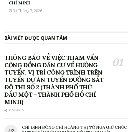
CHÍ MINH
31 Tháng 7, 2026
BÀI VIẾT ĐƯỢC QUAN TÂM
THÔNG BÁO VỀ VIỆC THAM VẤN
CỘNG ĐỒNG DÂN CƯ VỀ HƯỚNG
TUYẾN, VỊ TRÍ CÔNG TRÌNH TRÊN
TUYẾN DỰ ÁN TUYẾN ĐƯỜNG SẮT
ĐÔ THỊ SỐ 2 (THÀNH PHỐ THỦ
DẦU MỘT – THÀNH PHỐ HỒ CHÍ
MINH)
0 SHARES
CHỈ ĐỊNH ĐỒNG CHÍ HOÀNG THỊ TỐ NGA GIỮ CHỨC