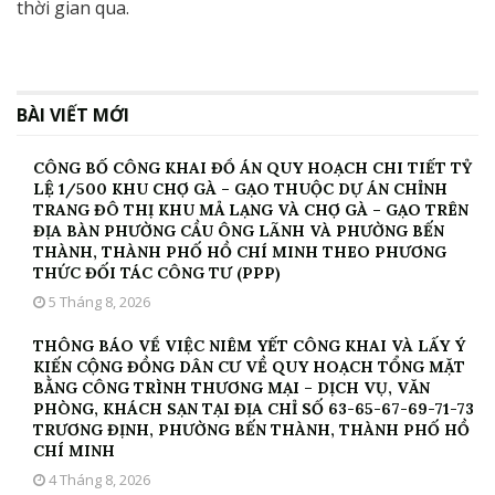
thời gian qua.
BÀI VIẾT MỚI
CÔNG BỐ CÔNG KHAI ĐỒ ÁN QUY HOẠCH CHI TIẾT TỶ
LỆ 1/500 KHU CHỢ GÀ – GẠO THUỘC DỰ ÁN CHỈNH
TRANG ĐÔ THỊ KHU MẢ LẠNG VÀ CHỢ GÀ – GẠO TRÊN
ĐỊA BÀN PHƯỜNG CẦU ÔNG LÃNH VÀ PHƯỜNG BẾN
THÀNH, THÀNH PHỐ HỒ CHÍ MINH THEO PHƯƠNG
THỨC ĐỐI TÁC CÔNG TƯ (PPP)
5 Tháng 8, 2026
THÔNG BÁO VỀ VIỆC NIÊM YẾT CÔNG KHAI VÀ LẤY Ý
KIẾN CỘNG ĐỒNG DÂN CƯ VỀ QUY HOẠCH TỔNG MẶT
BẰNG CÔNG TRÌNH THƯƠNG MẠI – DỊCH VỤ, VĂN
PHÒNG, KHÁCH SẠN TẠI ĐỊA CHỈ SỐ 63-65-67-69-71-73
TRƯƠNG ĐỊNH, PHƯỜNG BẾN THÀNH, THÀNH PHỐ HỒ
CHÍ MINH
4 Tháng 8, 2026