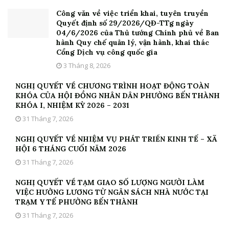
Công văn về việc triển khai, tuyên truyền
Quyết định số 29/2026/QĐ-TTg ngày
04/6/2026 của Thủ tướng Chính phủ về Ban
hành Quy chế quản lý, vận hành, khai thác
Cổng Dịch vụ công quốc gia
3 Tháng 8, 2026
NGHỊ QUYẾT VỀ CHƯƠNG TRÌNH HOẠT ĐỘNG TOÀN
KHÓA CỦA HỘI ĐỒNG NHÂN DÂN PHƯỜNG BẾN THÀNH
KHÓA I, NHIỆM KỲ 2026 – 2031
31 Tháng 7, 2026
NGHỊ QUYẾT VỀ NHIỆM VỤ PHÁT TRIỂN KINH TẾ – XÃ
HỘI 6 THÁNG CUỐI NĂM 2026
31 Tháng 7, 2026
NGHỊ QUYẾT VỀ TẠM GIAO SỐ LƯỢNG NGƯỜI LÀM
VIỆC HƯỞNG LƯƠNG TỪ NGÂN SÁCH NHÀ NƯỚC TẠI
TRẠM Y TẾ PHƯỜNG BẾN THÀNH
31 Tháng 7, 2026