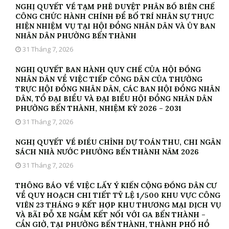
NGHỊ QUYẾT VỀ TẠM PHÊ DUYỆT PHÂN BỔ BIÊN CHẾ
CÔNG CHỨC HÀNH CHÍNH ĐỂ BỐ TRÍ NHÂN SỰ THỰC
HIỆN NHIỆM VỤ TẠI HỘI ĐỒNG NHÂN DÂN VÀ ỦY BAN
NHÂN DÂN PHƯỜNG BẾN THÀNH
31 Tháng 7, 2026
NGHỊ QUYẾT BAN HÀNH QUY CHẾ CỦA HỘI ĐỒNG
NHÂN DÂN VỀ VIỆC TIẾP CÔNG DÂN CỦA THƯỜNG
TRỰC HỘI ĐỒNG NHÂN DÂN, CÁC BAN HỘI ĐỒNG NHÂN
DÂN, TỔ ĐẠI BIỂU VÀ ĐẠI BIỂU HỘI ĐỒNG NHÂN DÂN
PHƯỜNG BẾN THÀNH, NHIỆM KỲ 2026 – 2031
31 Tháng 7, 2026
NGHỊ QUYẾT VỀ ĐIỀU CHỈNH DỰ TOÁN THU, CHI NGÂN
SÁCH NHÀ NƯỚC PHƯỜNG BẾN THÀNH NĂM 2026
31 Tháng 7, 2026
THÔNG BÁO VỀ VIỆC LẤY Ý KIẾN CỘNG ĐỒNG DÂN CƯ
VỀ QUY HOẠCH CHI TIẾT TỶ LỆ 1/500 KHU VỰC CÔNG
VIÊN 23 THÁNG 9 KẾT HỢP KHU THƯƠNG MẠI DỊCH VỤ
VÀ BÃI ĐỖ XE NGẦM KẾT NỐI VỚI GA BẾN THÀNH –
CẦN GIỜ, TẠI PHƯỜNG BẾN THÀNH, THÀNH PHỐ HỒ