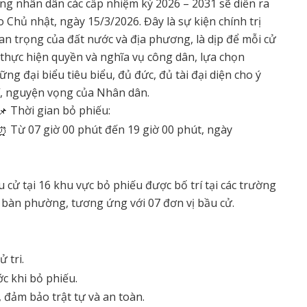
ng nhân dân các cấp nhiệm kỳ 2026 – 2031 sẽ diễn ra
o Chủ nhật, ngày 15/3/2026. Đây là sự kiện chính trị
an trọng của đất nước và địa phương, là dịp để mỗi cử
i thực hiện quyền và nghĩa vụ công dân, lựa chọn
ững đại biểu tiêu biểu, đủ đức, đủ tài đại diện cho ý
í, nguyện vọng của Nhân dân.
Thời gian bỏ phiếu:
Từ 07 giờ 00 phút đến 19 giờ 00 phút, ngày
cử tại 16 khu vực bỏ phiếu được bố trí tại các trường
ịa bàn phường, tương ứng với 07 đơn vị bầu cử.
 tri.
c khi bỏ phiếu.
 đảm bảo trật tự và an toàn.