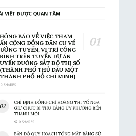
ÀI VIẾT ĐƯỢC QUAN TÂM
HÔNG BÁO VỀ VIỆC THAM
ẤN CỘNG ĐỒNG DÂN CƯ VỀ
ƯỚNG TUYẾN, VỊ TRÍ CÔNG
RÌNH TRÊN TUYẾN DỰ ÁN
UYẾN ĐƯỜNG SẮT ĐÔ THỊ SỐ
 (THÀNH PHỐ THỦ DẦU MỘT
 THÀNH PHỐ HỒ CHÍ MINH)
0 SHARES
CHỈ ĐỊNH ĐỒNG CHÍ HOÀNG THỊ TỐ NGA
GIỮ CHỨC BÍ THƯ ĐẢNG ỦY PHƯỜNG BẾN
THÀNH MỚI
0 SHARES
BẢN ĐỒ QUY HOẠCH TỔNG MẶT BẰNG SỬ