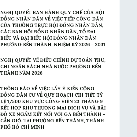
NGHỊ QUYẾT BAN HÀNH QUY CHẾ CỦA HỘI
ĐỒNG NHÂN DÂN VỀ VIỆC TIẾP CÔNG DÂN
CỦA THƯỜNG TRỰC HỘI ĐỒNG NHÂN DÂN,
CÁC BAN HỘI ĐỒNG NHÂN DÂN, TỔ ĐẠI
BIỂU VÀ ĐẠI BIỂU HỘI ĐỒNG NHÂN DÂN
PHƯỜNG BẾN THÀNH, NHIỆM KỲ 2026 – 2031
NGHỊ QUYẾT VỀ ĐIỀU CHỈNH DỰ TOÁN THU,
CHI NGÂN SÁCH NHÀ NƯỚC PHƯỜNG BẾN
THÀNH NĂM 2026
THÔNG BÁO VỀ VIỆC LẤY Ý KIẾN CỘNG
ĐỒNG DÂN CƯ VỀ QUY HOẠCH CHI TIẾT TỶ
LỆ 1/500 KHU VỰC CÔNG VIÊN 23 THÁNG 9
KẾT HỢP KHU THƯƠNG MẠI DỊCH VỤ VÀ BÃI
ĐỖ XE NGẦM KẾT NỐI VỚI GA BẾN THÀNH –
CẦN GIỜ, TẠI PHƯỜNG BẾN THÀNH, THÀNH
PHỐ HỒ CHÍ MINH