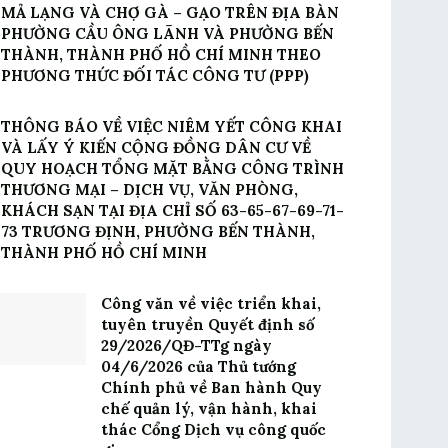
MẢ LẠNG VÀ CHỢ GÀ – GẠO TRÊN ĐỊA BÀN
PHƯỜNG CẦU ÔNG LÃNH VÀ PHƯỜNG BẾN
THÀNH, THÀNH PHỐ HỒ CHÍ MINH THEO
PHƯƠNG THỨC ĐỐI TÁC CÔNG TƯ (PPP)
THÔNG BÁO VỀ VIỆC NIÊM YẾT CÔNG KHAI
VÀ LẤY Ý KIẾN CỘNG ĐỒNG DÂN CƯ VỀ
QUY HOẠCH TỔNG MẶT BẰNG CÔNG TRÌNH
THƯƠNG MẠI – DỊCH VỤ, VĂN PHÒNG,
KHÁCH SẠN TẠI ĐỊA CHỈ SỐ 63-65-67-69-71-
73 TRƯƠNG ĐỊNH, PHƯỜNG BẾN THÀNH,
THÀNH PHỐ HỒ CHÍ MINH
Công văn về việc triển khai,
tuyên truyền Quyết định số
29/2026/QĐ-TTg ngày
04/6/2026 của Thủ tướng
Chính phủ về Ban hành Quy
chế quản lý, vận hành, khai
thác Cổng Dịch vụ công quốc