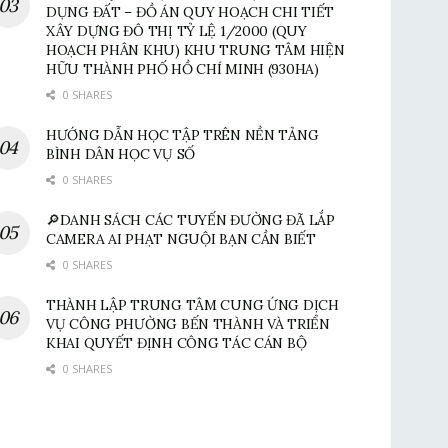
DỤNG ĐẤT – ĐỒ ÁN QUY HOẠCH CHI TIẾT
XÂY DỰNG ĐÔ THỊ TỶ LỆ 1/2000 (QUY
HOẠCH PHÂN KHU) KHU TRUNG TÂM HIỆN
HỮU THÀNH PHỐ HỒ CHÍ MINH (930HA)
0 SHARES
HƯỚNG DẪN HỌC TẬP TRÊN NỀN TẢNG
BÌNH DÂN HỌC VỤ SỐ
0 SHARES
🔎DANH SÁCH CÁC TUYẾN ĐƯỜNG ĐÃ LẮP
CAMERA AI PHẠT NGUỘI BẠN CẦN BIẾT
0 SHARES
THÀNH LẬP TRUNG TÂM CUNG ỨNG DỊCH
VỤ CÔNG PHƯỜNG BẾN THÀNH VÀ TRIỂN
KHAI QUYẾT ĐỊNH CÔNG TÁC CÁN BỘ
0 SHARES