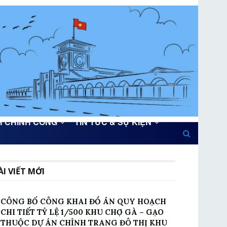
H CHÍNH CÔNG
TIN TỨC & SỰ KIỆN
ÀI VIẾT MỚI
CÔNG BỐ CÔNG KHAI ĐỒ ÁN QUY HOẠCH
CHI TIẾT TỶ LỆ 1/500 KHU CHỢ GÀ – GẠO
THUỘC DỰ ÁN CHỈNH TRANG ĐÔ THỊ KHU