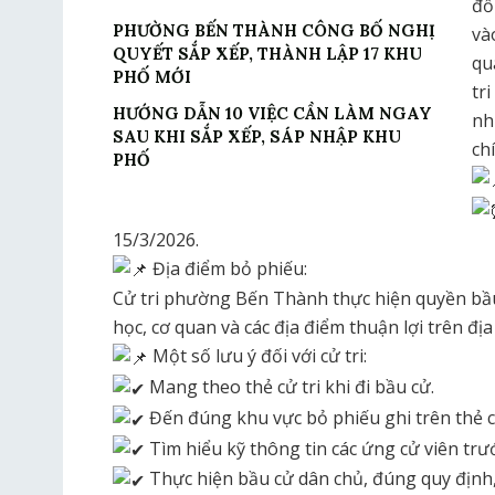
đồ
PHƯỜNG BẾN THÀNH CÔNG BỐ NGHỊ
và
QUYẾT SẮP XẾP, THÀNH LẬP 17 KHU
qu
PHỐ MỚI
tr
HƯỚNG DẪN 10 VIỆC CẦN LÀM NGAY
nh
SAU KHI SẮP XẾP, SÁP NHẬP KHU
ch
PHỐ
15/3/2026.
Địa điểm bỏ phiếu:
Cử tri phường Bến Thành thực hiện quyền bầu 
học, cơ quan và các địa điểm thuận lợi trên đ
Một số lưu ý đối với cử tri:
Mang theo thẻ cử tri khi đi bầu cử.
Đến đúng khu vực bỏ phiếu ghi trên thẻ cử
Tìm hiểu kỹ thông tin các ứng cử viên trướ
Thực hiện bầu cử dân chủ, đúng quy định,