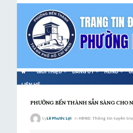
GIỚI THIỆU
ĐẢNG ỦY
HĐND
U
LIÊN HỆ
PHƯỜNG BẾN THÀNH SẴN SÀNG CHO NG
by
Lê Phước Lợi
in
HĐND
,
Thông tin tuyên tr