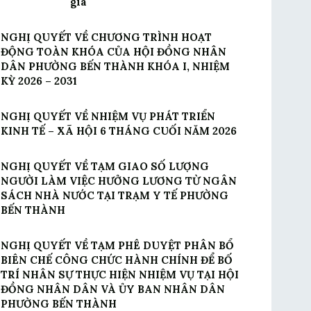
gia
NGHỊ QUYẾT VỀ CHƯƠNG TRÌNH HOẠT
ĐỘNG TOÀN KHÓA CỦA HỘI ĐỒNG NHÂN
DÂN PHƯỜNG BẾN THÀNH KHÓA I, NHIỆM
KỲ 2026 – 2031
NGHỊ QUYẾT VỀ NHIỆM VỤ PHÁT TRIỂN
KINH TẾ – XÃ HỘI 6 THÁNG CUỐI NĂM 2026
NGHỊ QUYẾT VỀ TẠM GIAO SỐ LƯỢNG
NGƯỜI LÀM VIỆC HƯỞNG LƯƠNG TỪ NGÂN
SÁCH NHÀ NƯỚC TẠI TRẠM Y TẾ PHƯỜNG
BẾN THÀNH
NGHỊ QUYẾT VỀ TẠM PHÊ DUYỆT PHÂN BỔ
BIÊN CHẾ CÔNG CHỨC HÀNH CHÍNH ĐỂ BỐ
TRÍ NHÂN SỰ THỰC HIỆN NHIỆM VỤ TẠI HỘI
ĐỒNG NHÂN DÂN VÀ ỦY BAN NHÂN DÂN
PHƯỜNG BẾN THÀNH