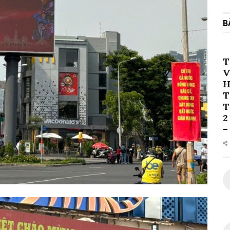
B
T
V
H
T
T
2
–