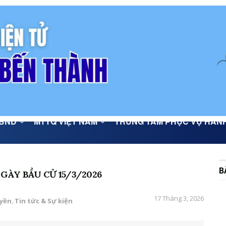
BND
MTTQ VIỆT NAM
TRUNG TÂM PHỤC VỤ HÀN
B
ÀY BẦU CỬ 15/3/2026
17 Tháng 3, 2026
uyền
,
Tin tức & Sự kiện