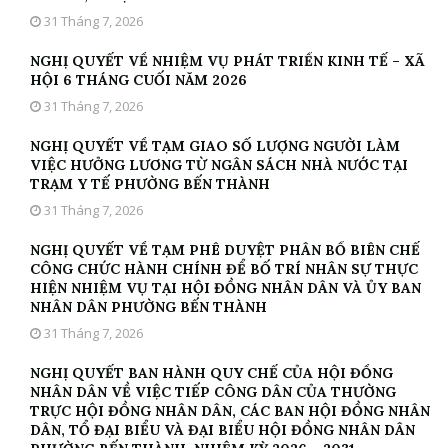
31 Tháng 7, 2026
NGHỊ QUYẾT VỀ NHIỆM VỤ PHÁT TRIỂN KINH TẾ – XÃ
HỘI 6 THÁNG CUỐI NĂM 2026
31 Tháng 7, 2026
NGHỊ QUYẾT VỀ TẠM GIAO SỐ LƯỢNG NGƯỜI LÀM
VIỆC HƯỞNG LƯƠNG TỪ NGÂN SÁCH NHÀ NƯỚC TẠI
TRẠM Y TẾ PHƯỜNG BẾN THÀNH
31 Tháng 7, 2026
NGHỊ QUYẾT VỀ TẠM PHÊ DUYỆT PHÂN BỔ BIÊN CHẾ
CÔNG CHỨC HÀNH CHÍNH ĐỂ BỐ TRÍ NHÂN SỰ THỰC
HIỆN NHIỆM VỤ TẠI HỘI ĐỒNG NHÂN DÂN VÀ ỦY BAN
NHÂN DÂN PHƯỜNG BẾN THÀNH
31 Tháng 7, 2026
NGHỊ QUYẾT BAN HÀNH QUY CHẾ CỦA HỘI ĐỒNG
NHÂN DÂN VỀ VIỆC TIẾP CÔNG DÂN CỦA THƯỜNG
TRỰC HỘI ĐỒNG NHÂN DÂN, CÁC BAN HỘI ĐỒNG NHÂN
DÂN, TỔ ĐẠI BIỂU VÀ ĐẠI BIỂU HỘI ĐỒNG NHÂN DÂN