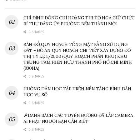
CHỈ ĐỊNH ĐỒNG CHÍ HOÀNG THỊ TỐ NGA GIỮ CHỨC
BÍ THƯ ĐẢNG ỦY PHƯỜNG BẾN THÀNH MỚI
0 SHARES
BẢN ĐỒ QUY HOẠCH TỔNG MẶT BẰNG SỬ DỤNG
ĐẤT – ĐỒ ÁN QUY HOẠCH CHI TIẾT XÂY DỰNG ĐÔ
THỊ TỶ LỆ 1/2000 (QUY HOẠCH PHÂN KHU) KHU
TRUNG TÂM HIỆN HỮU THÀNH PHỐ HỒ CHÍ MINH
(930HA)
0 SHARES
HƯỚNG DẪN HỌC TẬP TRÊN NỀN TẢNG BÌNH DÂN
HỌC VỤ SỐ
0 SHARES
🔎DANH SÁCH CÁC TUYẾN ĐƯỜNG ĐÃ LẮP CAMERA
AI PHẠT NGUỘI BẠN CẦN BIẾT
0 SHARES