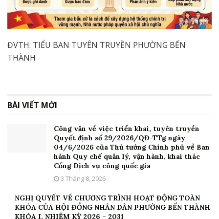
ĐVTH: TIỂU BAN TUYÊN TRUYỀN PHƯỜNG BẾN
THÀNH
BÀI VIẾT MỚI
Công văn về việc triển khai, tuyên truyền
Quyết định số 29/2026/QĐ-TTg ngày
04/6/2026 của Thủ tướng Chính phủ về Ban
hành Quy chế quản lý, vận hành, khai thác
Cổng Dịch vụ công quốc gia
3 Tháng 8, 2026
NGHỊ QUYẾT VỀ CHƯƠNG TRÌNH HOẠT ĐỘNG TOÀN
KHÓA CỦA HỘI ĐỒNG NHÂN DÂN PHƯỜNG BẾN THÀNH
KHÓA I, NHIỆM KỲ 2026 – 2031