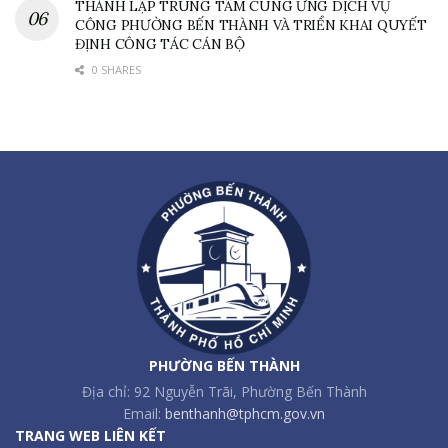
THÀNH LẬP TRUNG TÂM CUNG ỨNG DỊCH VỤ
CÔNG PHƯỜNG BẾN THÀNH VÀ TRIỂN KHAI QUYẾT
ĐỊNH CÔNG TÁC CÁN BỘ
0 SHARES
PHƯỜNG BẾN THÀNH
Địa chỉ: 92 Nguyễn Trãi, Phường Bến Thành
Email:
benthanh@tphcm.gov.vn
TRANG WEB LIÊN KẾT