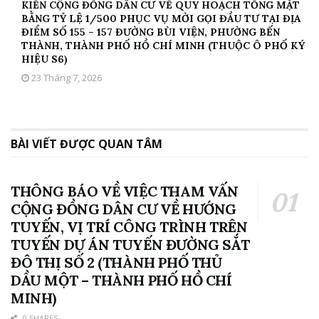
KIẾN CỘNG ĐỒNG DÂN CƯ VỀ QUY HOẠCH TỔNG MẶT
BẰNG TỶ LỆ 1/500 PHỤC VỤ MỜI GỌI ĐẦU TƯ TẠI ĐỊA
ĐIỂM SỐ 155 – 157 ĐƯỜNG BÙI VIỆN, PHƯỜNG BẾN
THÀNH, THÀNH PHỐ HỒ CHÍ MINH (THUỘC Ô PHỐ KÝ
HIỆU S6)
23 Tháng 7, 2026
BÀI VIẾT ĐƯỢC QUAN TÂM
THÔNG BÁO VỀ VIỆC THAM VẤN
CỘNG ĐỒNG DÂN CƯ VỀ HƯỚNG
TUYẾN, VỊ TRÍ CÔNG TRÌNH TRÊN
TUYẾN DỰ ÁN TUYẾN ĐƯỜNG SẮT
ĐÔ THỊ SỐ 2 (THÀNH PHỐ THỦ
DẦU MỘT – THÀNH PHỐ HỒ CHÍ
MINH)
0 SHARES