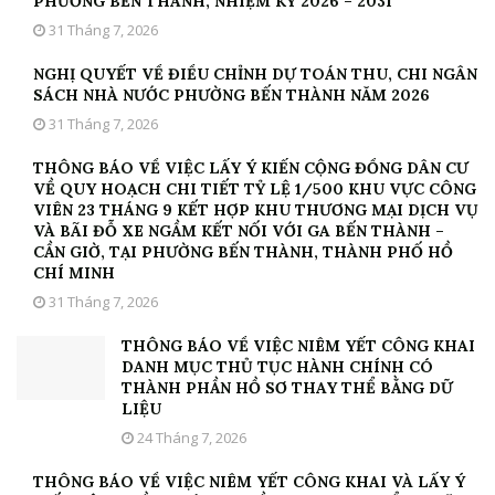
PHƯỜNG BẾN THÀNH, NHIỆM KỲ 2026 – 2031
31 Tháng 7, 2026
NGHỊ QUYẾT VỀ ĐIỀU CHỈNH DỰ TOÁN THU, CHI NGÂN
SÁCH NHÀ NƯỚC PHƯỜNG BẾN THÀNH NĂM 2026
31 Tháng 7, 2026
THÔNG BÁO VỀ VIỆC LẤY Ý KIẾN CỘNG ĐỒNG DÂN CƯ
VỀ QUY HOẠCH CHI TIẾT TỶ LỆ 1/500 KHU VỰC CÔNG
VIÊN 23 THÁNG 9 KẾT HỢP KHU THƯƠNG MẠI DỊCH VỤ
VÀ BÃI ĐỖ XE NGẦM KẾT NỐI VỚI GA BẾN THÀNH –
CẦN GIỜ, TẠI PHƯỜNG BẾN THÀNH, THÀNH PHỐ HỒ
CHÍ MINH
31 Tháng 7, 2026
THÔNG BÁO VỀ VIỆC NIÊM YẾT CÔNG KHAI
DANH MỤC THỦ TỤC HÀNH CHÍNH CÓ
THÀNH PHẦN HỒ SƠ THAY THỂ BẰNG DỮ
LIỆU
24 Tháng 7, 2026
THÔNG BÁO VỀ VIỆC NIÊM YẾT CÔNG KHAI VÀ LẤY Ý