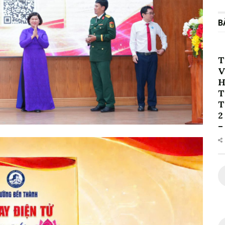
B
T
V
H
T
T
2
–