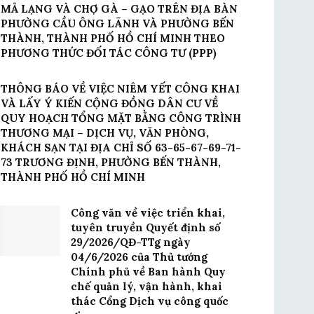
MẢ LẠNG VÀ CHỢ GÀ – GẠO TRÊN ĐỊA BÀN
PHƯỜNG CẦU ÔNG LÃNH VÀ PHƯỜNG BẾN
THÀNH, THÀNH PHỐ HỒ CHÍ MINH THEO
PHƯƠNG THỨC ĐỐI TÁC CÔNG TƯ (PPP)
THÔNG BÁO VỀ VIỆC NIÊM YẾT CÔNG KHAI
VÀ LẤY Ý KIẾN CỘNG ĐỒNG DÂN CƯ VỀ
QUY HOẠCH TỔNG MẶT BẰNG CÔNG TRÌNH
THƯƠNG MẠI – DỊCH VỤ, VĂN PHÒNG,
KHÁCH SẠN TẠI ĐỊA CHỈ SỐ 63-65-67-69-71-
73 TRƯƠNG ĐỊNH, PHƯỜNG BẾN THÀNH,
THÀNH PHỐ HỒ CHÍ MINH
Công văn về việc triển khai,
tuyên truyền Quyết định số
29/2026/QĐ-TTg ngày
04/6/2026 của Thủ tướng
Chính phủ về Ban hành Quy
chế quản lý, vận hành, khai
thác Cổng Dịch vụ công quốc