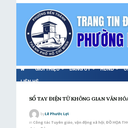
GIỚI THIỆU
ĐẢNG ỦY
HĐND
U
LIÊN HỆ
SỔ TAY ĐIỆN TỬ KHÔNG GIAN VĂN H
by
Lê Phước Lợi
in
Công tác Tuyên giáo, vận động xã hội
,
ĐỒ HỌA TH