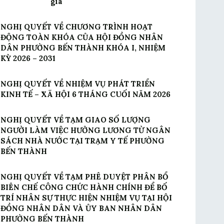
gia
NGHỊ QUYẾT VỀ CHƯƠNG TRÌNH HOẠT
ĐỘNG TOÀN KHÓA CỦA HỘI ĐỒNG NHÂN
DÂN PHƯỜNG BẾN THÀNH KHÓA I, NHIỆM
KỲ 2026 – 2031
NGHỊ QUYẾT VỀ NHIỆM VỤ PHÁT TRIỂN
KINH TẾ – XÃ HỘI 6 THÁNG CUỐI NĂM 2026
NGHỊ QUYẾT VỀ TẠM GIAO SỐ LƯỢNG
NGƯỜI LÀM VIỆC HƯỞNG LƯƠNG TỪ NGÂN
SÁCH NHÀ NƯỚC TẠI TRẠM Y TẾ PHƯỜNG
BẾN THÀNH
NGHỊ QUYẾT VỀ TẠM PHÊ DUYỆT PHÂN BỔ
BIÊN CHẾ CÔNG CHỨC HÀNH CHÍNH ĐỂ BỐ
TRÍ NHÂN SỰ THỰC HIỆN NHIỆM VỤ TẠI HỘI
ĐỒNG NHÂN DÂN VÀ ỦY BAN NHÂN DÂN
PHƯỜNG BẾN THÀNH