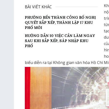
Kh
BÀI VIẾT KHÁC
nộ
PHƯỜNG BẾN THÀNH CÔNG BỐ NGHỊ
tr
QUYẾT SẮP XẾP, THÀNH LẬP 17 KHU
từ
PHỐ MỚI
tạ
HƯỚNG DẪN 10 VIỆC CẦN LÀM NGAY
du
SAU KHI SẮP XẾP, SÁP NHẬP KHU
củ
PHỐ
hì
ho
biểu diễn ra tại Không gian văn hóa Hồ Chí Mi