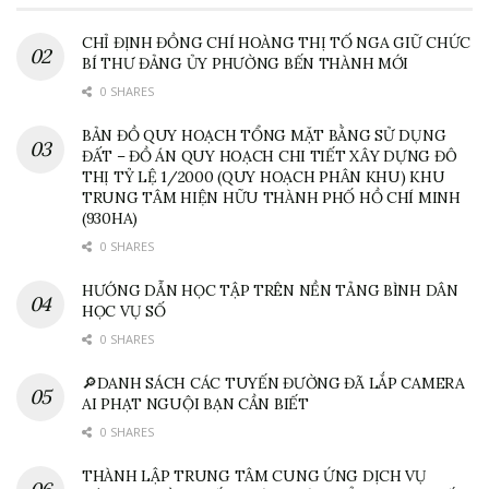
CHỈ ĐỊNH ĐỒNG CHÍ HOÀNG THỊ TỐ NGA GIỮ CHỨC
BÍ THƯ ĐẢNG ỦY PHƯỜNG BẾN THÀNH MỚI
0 SHARES
BẢN ĐỒ QUY HOẠCH TỔNG MẶT BẰNG SỬ DỤNG
ĐẤT – ĐỒ ÁN QUY HOẠCH CHI TIẾT XÂY DỰNG ĐÔ
THỊ TỶ LỆ 1/2000 (QUY HOẠCH PHÂN KHU) KHU
TRUNG TÂM HIỆN HỮU THÀNH PHỐ HỒ CHÍ MINH
(930HA)
0 SHARES
HƯỚNG DẪN HỌC TẬP TRÊN NỀN TẢNG BÌNH DÂN
HỌC VỤ SỐ
0 SHARES
🔎DANH SÁCH CÁC TUYẾN ĐƯỜNG ĐÃ LẮP CAMERA
AI PHẠT NGUỘI BẠN CẦN BIẾT
0 SHARES
THÀNH LẬP TRUNG TÂM CUNG ỨNG DỊCH VỤ