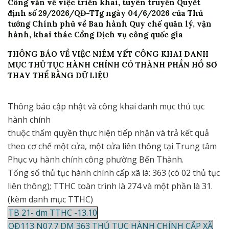
Công văn về việc triển khai, tuyên truyền Quyết
định số 29/2026/QĐ-TTg ngày 04/6/2026 của Thủ
tướng Chính phủ về Ban hành Quy chế quản lý, vận
hành, khai thác Cổng Dịch vụ công quốc gia
THÔNG BÁO VỀ VIỆC NIÊM YẾT CÔNG KHAI DANH
MỤC THỦ TỤC HÀNH CHÍNH CÓ THÀNH PHẦN HỒ SƠ
THAY THỂ BẰNG DỮ LIỆU
Thông báo cập nhật và công khai danh mục thủ tục
hành chính
thuộc thẩm quyền thực hiện tiếp nhận và trả kết quả
theo cơ chế một cửa, một cửa liên thông tại Trung tâm
Phục vụ hành chính công phường Bến Thành.
Tổng số thủ tục hành chính cấp xã là: 363 (có 02 thủ tục
liên thông); TTHC toàn trình là 274 và một phần là 31.
(kèm danh mục TTHC)
TB 21- dm TTHC -13.10
QĐ113 N07.7 DM 363 THỦ TỤC HÀNH CHÍNH CẤP XÃ