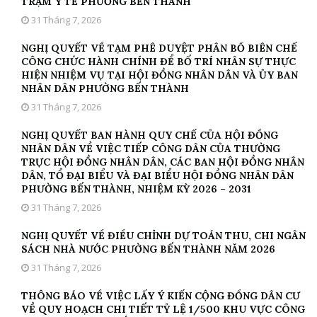
TRẠM Y TẾ PHƯỜNG BẾN THÀNH
31 Tháng 7, 2026
NGHỊ QUYẾT VỀ TẠM PHÊ DUYỆT PHÂN BỔ BIÊN CHẾ
CÔNG CHỨC HÀNH CHÍNH ĐỂ BỐ TRÍ NHÂN SỰ THỰC
HIỆN NHIỆM VỤ TẠI HỘI ĐỒNG NHÂN DÂN VÀ ỦY BAN
NHÂN DÂN PHƯỜNG BẾN THÀNH
31 Tháng 7, 2026
NGHỊ QUYẾT BAN HÀNH QUY CHẾ CỦA HỘI ĐỒNG
NHÂN DÂN VỀ VIỆC TIẾP CÔNG DÂN CỦA THƯỜNG
TRỰC HỘI ĐỒNG NHÂN DÂN, CÁC BAN HỘI ĐỒNG NHÂN
DÂN, TỔ ĐẠI BIỂU VÀ ĐẠI BIỂU HỘI ĐỒNG NHÂN DÂN
PHƯỜNG BẾN THÀNH, NHIỆM KỲ 2026 – 2031
31 Tháng 7, 2026
NGHỊ QUYẾT VỀ ĐIỀU CHỈNH DỰ TOÁN THU, CHI NGÂN
SÁCH NHÀ NƯỚC PHƯỜNG BẾN THÀNH NĂM 2026
31 Tháng 7, 2026
THÔNG BÁO VỀ VIỆC LẤY Ý KIẾN CỘNG ĐỒNG DÂN CƯ
VỀ QUY HOẠCH CHI TIẾT TỶ LỆ 1/500 KHU VỰC CÔNG