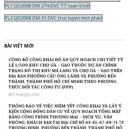
PL1 QD2068 DM 274 DVC TT toan trinh
PL2 QD2068 DM 31 DVC truc tuyen mot phan
BÀI VIẾT MỚI
CÔNG BỐ CÔNG KHAI ĐỒ ÁN QUY HOẠCH CHI TIẾT TỶ
LỆ 1/500 KHU CHỢ GÀ – GẠO THUỘC DỰ ÁN CHỈNH
TRANG ĐÔ THỊ KHU MẢ LẠNG VÀ CHỢ GÀ – GẠO TRÊN
ĐỊA BÀN PHƯỜNG CẦU ÔNG LÃNH VÀ PHƯỜNG BẾN
THÀNH, THÀNH PHỐ HỒ CHÍ MINH THEO PHƯƠNG
THỨC ĐỐI TÁC CÔNG TƯ (PPP)
5 Tháng 8, 2026
THÔNG BÁO VỀ VIỆC NIÊM YẾT CÔNG KHAI VÀ LẤY Ý
KIẾN CỘNG ĐỒNG DÂN CƯ VỀ QUY HOẠCH TỔNG MẶT
BẰNG CÔNG TRÌNH THƯƠNG MẠI – DỊCH VỤ, VĂN
PHÒNG, KHÁCH SẠN TẠI ĐỊA CHỈ SỐ 63-65-67-69-71-73
TRƯƠNG ĐỊNH, PHƯỜNG BẾN THÀNH, THÀNH PHỐ HỒ