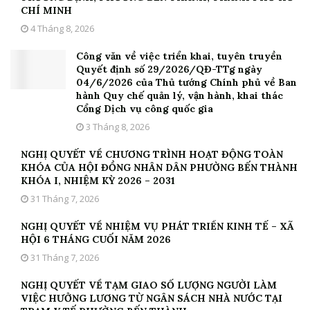
CHÍ MINH
4 Tháng 8, 2026
Công văn về việc triển khai, tuyên truyền
Quyết định số 29/2026/QĐ-TTg ngày
04/6/2026 của Thủ tướng Chính phủ về Ban
hành Quy chế quản lý, vận hành, khai thác
Cổng Dịch vụ công quốc gia
3 Tháng 8, 2026
NGHỊ QUYẾT VỀ CHƯƠNG TRÌNH HOẠT ĐỘNG TOÀN
KHÓA CỦA HỘI ĐỒNG NHÂN DÂN PHƯỜNG BẾN THÀNH
KHÓA I, NHIỆM KỲ 2026 – 2031
31 Tháng 7, 2026
NGHỊ QUYẾT VỀ NHIỆM VỤ PHÁT TRIỂN KINH TẾ – XÃ
HỘI 6 THÁNG CUỐI NĂM 2026
31 Tháng 7, 2026
NGHỊ QUYẾT VỀ TẠM GIAO SỐ LƯỢNG NGƯỜI LÀM
VIỆC HƯỞNG LƯƠNG TỪ NGÂN SÁCH NHÀ NƯỚC TẠI