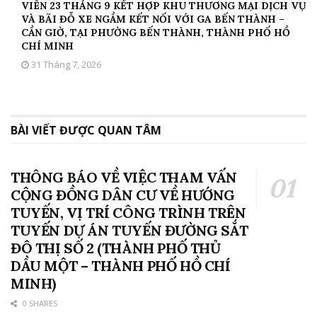
VIÊN 23 THÁNG 9 KẾT HỢP KHU THƯƠNG MẠI DỊCH VỤ
VÀ BÃI ĐỖ XE NGẦM KẾT NỐI VỚI GA BẾN THÀNH –
CẦN GIỜ, TẠI PHƯỜNG BẾN THÀNH, THÀNH PHỐ HỒ
CHÍ MINH
31 Tháng 7, 2026
BÀI VIẾT ĐƯỢC QUAN TÂM
THÔNG BÁO VỀ VIỆC THAM VẤN
CỘNG ĐỒNG DÂN CƯ VỀ HƯỚNG
TUYẾN, VỊ TRÍ CÔNG TRÌNH TRÊN
TUYẾN DỰ ÁN TUYẾN ĐƯỜNG SẮT
ĐÔ THỊ SỐ 2 (THÀNH PHỐ THỦ
DẦU MỘT – THÀNH PHỐ HỒ CHÍ
MINH)
0 SHARES