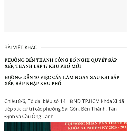
BÀI VIẾT KHÁC
PHƯỜNG BẾN THÀNH CÔNG BỐ NGHỊ QUYẾT SẮP
XẾP, THÀNH LẬP 17 KHU PHỐ MỚI
HƯỚNG DẪN 10 VIỆC CẦN LÀM NGAY SAU KHI SẮP
XẾP, SÁP NHẬP KHU PHỐ
Chiều 8/6, Tổ đại biểu số 14 HĐND TP.HCM khóa XI đã
tiếp xúc cử tri các phường Sài Gòn, Bến Thành, Tân
Định và Cầu Ông Lãnh