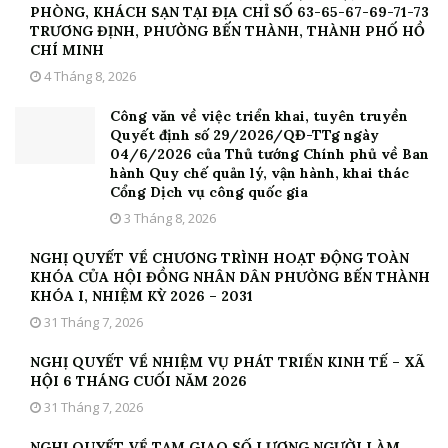
PHÒNG, KHÁCH SẠN TẠI ĐỊA CHỈ SỐ 63-65-67-69-71-73
TRƯƠNG ĐỊNH, PHƯỜNG BẾN THÀNH, THÀNH PHỐ HỒ
CHÍ MINH
4 Tháng 8, 2026
Công văn về việc triển khai, tuyên truyền
Quyết định số 29/2026/QĐ-TTg ngày
04/6/2026 của Thủ tướng Chính phủ về Ban
hành Quy chế quản lý, vận hành, khai thác
Cổng Dịch vụ công quốc gia
3 Tháng 8, 2026
NGHỊ QUYẾT VỀ CHƯƠNG TRÌNH HOẠT ĐỘNG TOÀN
KHÓA CỦA HỘI ĐỒNG NHÂN DÂN PHƯỜNG BẾN THÀNH
KHÓA I, NHIỆM KỲ 2026 – 2031
31 Tháng 7, 2026
NGHỊ QUYẾT VỀ NHIỆM VỤ PHÁT TRIỂN KINH TẾ – XÃ
HỘI 6 THÁNG CUỐI NĂM 2026
31 Tháng 7, 2026
NGHỊ QUYẾT VỀ TẠM GIAO SỐ LƯỢNG NGƯỜI LÀM