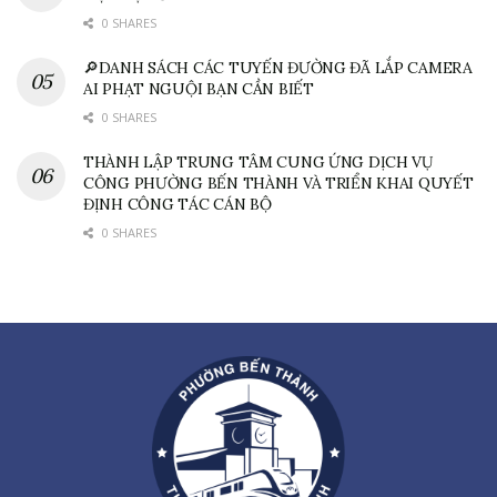
0 SHARES
🔎DANH SÁCH CÁC TUYẾN ĐƯỜNG ĐÃ LẮP CAMERA
AI PHẠT NGUỘI BẠN CẦN BIẾT
0 SHARES
THÀNH LẬP TRUNG TÂM CUNG ỨNG DỊCH VỤ
CÔNG PHƯỜNG BẾN THÀNH VÀ TRIỂN KHAI QUYẾT
ĐỊNH CÔNG TÁC CÁN BỘ
0 SHARES