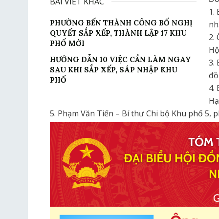
BÀI VIẾT KHÁC
1.
PHƯỜNG BẾN THÀNH CÔNG BỐ NGHỊ
nh
QUYẾT SẮP XẾP, THÀNH LẬP 17 KHU
2.
PHỐ MỚI
Hộ
HƯỚNG DẪN 10 VIỆC CẦN LÀM NGAY
3.
SAU KHI SẮP XẾP, SÁP NHẬP KHU
đồ
PHỐ
4.
Hạ
5. Phạm Văn Tiến – Bí thư Chi bộ Khu phố 5,