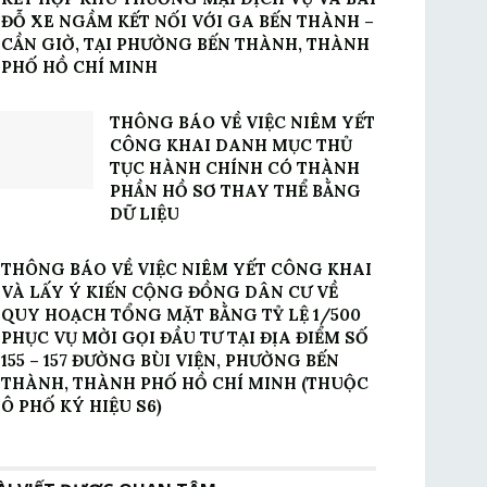
ĐỖ XE NGẦM KẾT NỐI VỚI GA BẾN THÀNH –
CẦN GIỜ, TẠI PHƯỜNG BẾN THÀNH, THÀNH
PHỐ HỒ CHÍ MINH
THÔNG BÁO VỀ VIỆC NIÊM YẾT
CÔNG KHAI DANH MỤC THỦ
TỤC HÀNH CHÍNH CÓ THÀNH
PHẦN HỒ SƠ THAY THỂ BẰNG
DỮ LIỆU
THÔNG BÁO VỀ VIỆC NIÊM YẾT CÔNG KHAI
VÀ LẤY Ý KIẾN CỘNG ĐỒNG DÂN CƯ VỀ
QUY HOẠCH TỔNG MẶT BẰNG TỶ LỆ 1/500
PHỤC VỤ MỜI GỌI ĐẦU TƯ TẠI ĐỊA ĐIỂM SỐ
155 – 157 ĐƯỜNG BÙI VIỆN, PHƯỜNG BẾN
THÀNH, THÀNH PHỐ HỒ CHÍ MINH (THUỘC
Ô PHỐ KÝ HIỆU S6)