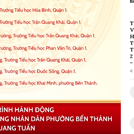
B
T
V
H
T
T
2
–