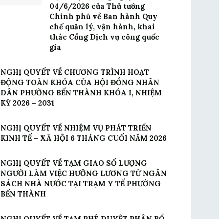
04/6/2026 của Thủ tướng
Chính phủ về Ban hành Quy
chế quản lý, vận hành, khai
thác Cổng Dịch vụ công quốc
gia
NGHỊ QUYẾT VỀ CHƯƠNG TRÌNH HOẠT
ĐỘNG TOÀN KHÓA CỦA HỘI ĐỒNG NHÂN
DÂN PHƯỜNG BẾN THÀNH KHÓA I, NHIỆM
KỲ 2026 – 2031
NGHỊ QUYẾT VỀ NHIỆM VỤ PHÁT TRIỂN
KINH TẾ – XÃ HỘI 6 THÁNG CUỐI NĂM 2026
NGHỊ QUYẾT VỀ TẠM GIAO SỐ LƯỢNG
NGƯỜI LÀM VIỆC HƯỞNG LƯƠNG TỪ NGÂN
SÁCH NHÀ NƯỚC TẠI TRẠM Y TẾ PHƯỜNG
BẾN THÀNH
NGHỊ QUYẾT VỀ TẠM PHÊ DUYỆT PHÂN BỔ