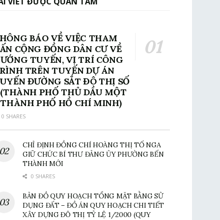
ÀI VIẾT ĐƯỢC QUAN TÂM
HÔNG BÁO VỀ VIỆC THAM
ẤN CỘNG ĐỒNG DÂN CƯ VỀ
ƯỚNG TUYẾN, VỊ TRÍ CÔNG
RÌNH TRÊN TUYẾN DỰ ÁN
UYẾN ĐƯỜNG SẮT ĐÔ THỊ SỐ
 (THÀNH PHỐ THỦ DẦU MỘT
 THÀNH PHỐ HỒ CHÍ MINH)
0 SHARES
CHỈ ĐỊNH ĐỒNG CHÍ HOÀNG THỊ TỐ NGA
GIỮ CHỨC BÍ THƯ ĐẢNG ỦY PHƯỜNG BẾN
THÀNH MỚI
0 SHARES
BẢN ĐỒ QUY HOẠCH TỔNG MẶT BẰNG SỬ
DỤNG ĐẤT – ĐỒ ÁN QUY HOẠCH CHI TIẾT
XÂY DỰNG ĐÔ THỊ TỶ LỆ 1/2000 (QUY