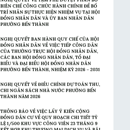
BIÊN CHẾ CÔNG CHỨC HÀNH CHÍNH ĐỂ BỐ
TRÍ NHÂN SỰ THỰC HIỆN NHIỆM VỤ TẠI HỘI
ĐỒNG NHÂN DÂN VÀ ỦY BAN NHÂN DÂN
PHƯỜNG BẾN THÀNH
NGHỊ QUYẾT BAN HÀNH QUY CHẾ CỦA HỘI
ĐỒNG NHÂN DÂN VỀ VIỆC TIẾP CÔNG DÂN
CỦA THƯỜNG TRỰC HỘI ĐỒNG NHÂN DÂN,
CÁC BAN HỘI ĐỒNG NHÂN DÂN, TỔ ĐẠI
BIỂU VÀ ĐẠI BIỂU HỘI ĐỒNG NHÂN DÂN
PHƯỜNG BẾN THÀNH, NHIỆM KỲ 2026 – 2031
NGHỊ QUYẾT VỀ ĐIỀU CHỈNH DỰ TOÁN THU,
CHI NGÂN SÁCH NHÀ NƯỚC PHƯỜNG BẾN
THÀNH NĂM 2026
THÔNG BÁO VỀ VIỆC LẤY Ý KIẾN CỘNG
ĐỒNG DÂN CƯ VỀ QUY HOẠCH CHI TIẾT TỶ
LỆ 1/500 KHU VỰC CÔNG VIÊN 23 THÁNG 9
KẾT HỢP KHU THƯƠNG MẠI DỊCH VỤ VÀ BÃI