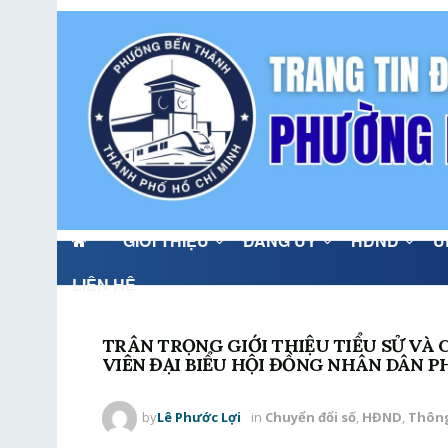
GIỚI THIỆU
ĐẢNG ỦY
HĐND
U
LIÊN HỆ
TRÂN TRỌNG GIỚI THIỆU TIỂU SỬ V
VIÊN ĐẠI BIỂU HỘI ĐỒNG NHÂN DÂN P
by
Lê Phước Lợi
in
Chuyển đổi số
,
HĐND
,
Thông