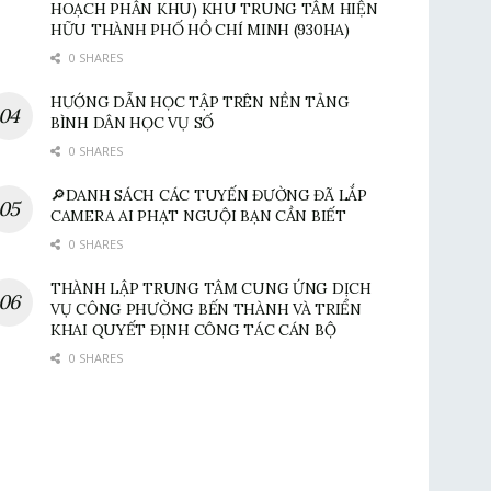
HOẠCH PHÂN KHU) KHU TRUNG TÂM HIỆN
HỮU THÀNH PHỐ HỒ CHÍ MINH (930HA)
0 SHARES
HƯỚNG DẪN HỌC TẬP TRÊN NỀN TẢNG
BÌNH DÂN HỌC VỤ SỐ
0 SHARES
🔎DANH SÁCH CÁC TUYẾN ĐƯỜNG ĐÃ LẮP
CAMERA AI PHẠT NGUỘI BẠN CẦN BIẾT
0 SHARES
THÀNH LẬP TRUNG TÂM CUNG ỨNG DỊCH
VỤ CÔNG PHƯỜNG BẾN THÀNH VÀ TRIỂN
KHAI QUYẾT ĐỊNH CÔNG TÁC CÁN BỘ
0 SHARES