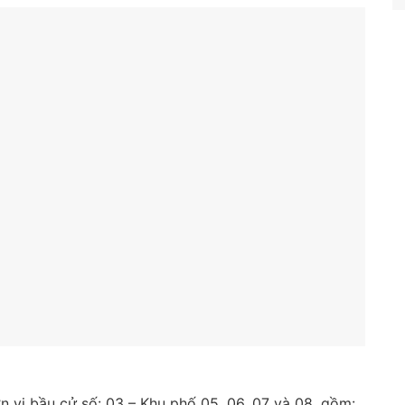
n vị bầu cử số: 03 – Khu phố 05, 06, 07 và 08, gồm: