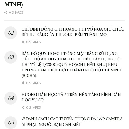
MINH)
0 SHARES
CHỈ ĐỊNH ĐỒNG CHÍ HOÀNG THỊ TỐ NGA GIỮ CHỨC
BÍ THƯ ĐẢNG ỦY PHƯỜNG BẾN THÀNH MỚI
0 SHARES
BẢN ĐỒ QUY HOẠCH TỔNG MẶT BẰNG SỬ DỤNG
ĐẤT – ĐỒ ÁN QUY HOẠCH CHI TIẾT XÂY DỰNG ĐÔ
THỊ TỶ LỆ 1/2000 (QUY HOẠCH PHÂN KHU) KHU
TRUNG TÂM HIỆN HỮU THÀNH PHỐ HỒ CHÍ MINH
(930HA)
0 SHARES
HƯỚNG DẪN HỌC TẬP TRÊN NỀN TẢNG BÌNH DÂN
HỌC VỤ SỐ
0 SHARES
🔎DANH SÁCH CÁC TUYẾN ĐƯỜNG ĐÃ LẮP CAMERA
AI PHẠT NGUỘI BẠN CẦN BIẾT