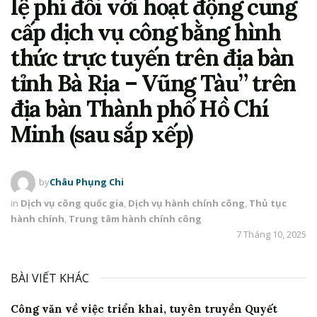
lệ phí đối với hoạt động cung
cấp dịch vụ công bằng hình
thức trực tuyến trên địa bàn
tỉnh Bà Rịa – Vũng Tàu” trên
địa bàn Thành phố Hồ Chí
Minh (sau sắp xếp)
by
Châu Phụng Chi
in
Dịch vụ công quốc gia
,
Dịch vụ hành chính công
,
Thủ tục
hành chính
,
Trung tâm hành chính công
7 Tháng 10, 2025
BÀI VIẾT KHÁC
Công văn về việc triển khai, tuyên truyền Quyết