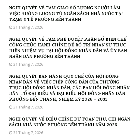
NGHỊ QUYẾT VỀ TẠM GIAO SỐ LƯỢNG NGƯỜI LÀM
VIỆC HƯỞNG LƯƠNG TỪ NGÂN SÁCH NHÀ NƯỚC TẠI
TRẠM Y TẾ PHƯỜNG BẾN THÀNH
31 Tháng 7, 2026
NGHỊ QUYẾT VỀ TẠM PHÊ DUYỆT PHÂN BỔ BIÊN CHẾ
CÔNG CHỨC HÀNH CHÍNH ĐỂ BỐ TRÍ NHÂN SỰ THỰC
HIỆN NHIỆM VỤ TẠI HỘI ĐỒNG NHÂN DÂN VÀ ỦY BAN
NHÂN DÂN PHƯỜNG BẾN THÀNH
31 Tháng 7, 2026
NGHỊ QUYẾT BAN HÀNH QUY CHẾ CỦA HỘI ĐỒNG
NHÂN DÂN VỀ VIỆC TIẾP CÔNG DÂN CỦA THƯỜNG
TRỰC HỘI ĐỒNG NHÂN DÂN, CÁC BAN HỘI ĐỒNG NHÂN
DÂN, TỔ ĐẠI BIỂU VÀ ĐẠI BIỂU HỘI ĐỒNG NHÂN DÂN
PHƯỜNG BẾN THÀNH, NHIỆM KỲ 2026 – 2031
31 Tháng 7, 2026
NGHỊ QUYẾT VỀ ĐIỀU CHỈNH DỰ TOÁN THU, CHI NGÂN
SÁCH NHÀ NƯỚC PHƯỜNG BẾN THÀNH NĂM 2026
31 Tháng 7, 2026