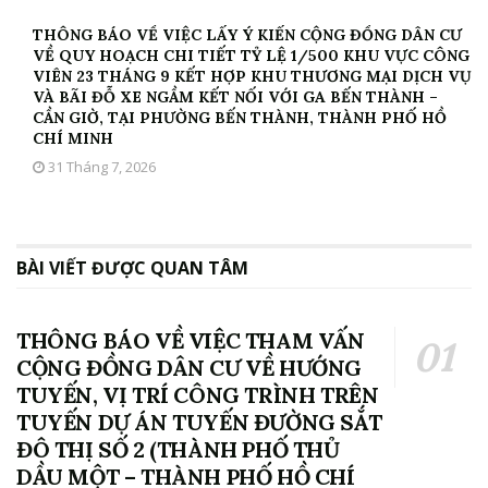
THÔNG BÁO VỀ VIỆC LẤY Ý KIẾN CỘNG ĐỒNG DÂN CƯ
VỀ QUY HOẠCH CHI TIẾT TỶ LỆ 1/500 KHU VỰC CÔNG
VIÊN 23 THÁNG 9 KẾT HỢP KHU THƯƠNG MẠI DỊCH VỤ
VÀ BÃI ĐỖ XE NGẦM KẾT NỐI VỚI GA BẾN THÀNH –
CẦN GIỜ, TẠI PHƯỜNG BẾN THÀNH, THÀNH PHỐ HỒ
CHÍ MINH
31 Tháng 7, 2026
BÀI VIẾT ĐƯỢC QUAN TÂM
THÔNG BÁO VỀ VIỆC THAM VẤN
CỘNG ĐỒNG DÂN CƯ VỀ HƯỚNG
TUYẾN, VỊ TRÍ CÔNG TRÌNH TRÊN
TUYẾN DỰ ÁN TUYẾN ĐƯỜNG SẮT
ĐÔ THỊ SỐ 2 (THÀNH PHỐ THỦ
DẦU MỘT – THÀNH PHỐ HỒ CHÍ