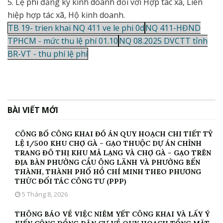
5. Lệ phí đăng ký kinh doanh đối với Hợp tác xã, Liên
hiệp hợp tác xã, Hộ kinh doanh.
TB 19- trien khai NQ 411 ve le phi 0d
NQ 411-HĐND
TPHCM - mức thu lệ phí 01.10
NQ 08.2025 DVCTT tỉnh
BR-VT - thu phí lệ phí
BÀI VIẾT MỚI
CÔNG BỐ CÔNG KHAI ĐỒ ÁN QUY HOẠCH CHI TIẾT TỶ
LỆ 1/500 KHU CHỢ GÀ – GẠO THUỘC DỰ ÁN CHỈNH
TRANG ĐÔ THỊ KHU MẢ LẠNG VÀ CHỢ GÀ – GẠO TRÊN
ĐỊA BÀN PHƯỜNG CẦU ÔNG LÃNH VÀ PHƯỜNG BẾN
THÀNH, THÀNH PHỐ HỒ CHÍ MINH THEO PHƯƠNG
THỨC ĐỐI TÁC CÔNG TƯ (PPP)
5 Tháng 8, 2026
THÔNG BÁO VỀ VIỆC NIÊM YẾT CÔNG KHAI VÀ LẤY Ý