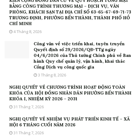
KIẾN CỘNG ĐỒNG DÂN CƯ VỀ QUY HOẠCH TỔNG MẶT
BẰNG CÔNG TRÌNH THƯƠNG MẠI – DỊCH VỤ, VĂN
PHÒNG, KHÁCH SẠN TẠI ĐỊA CHỈ SỐ 63-65-67-69-71-73
TRƯƠNG ĐỊNH, PHƯỜNG BẾN THÀNH, THÀNH PHỐ HỒ
CHÍ MINH
4 Tháng 8, 2026
Công văn về việc triển khai, tuyên truyền
Quyết định số 29/2026/QĐ-TTg ngày
04/6/2026 của Thủ tướng Chính phủ về Ban
hành Quy chế quản lý, vận hành, khai thác
Cổng Dịch vụ công quốc gia
3 Tháng 8, 2026
NGHỊ QUYẾT VỀ CHƯƠNG TRÌNH HOẠT ĐỘNG TOÀN
KHÓA CỦA HỘI ĐỒNG NHÂN DÂN PHƯỜNG BẾN THÀNH
KHÓA I, NHIỆM KỲ 2026 – 2031
31 Tháng 7, 2026
NGHỊ QUYẾT VỀ NHIỆM VỤ PHÁT TRIỂN KINH TẾ – XÃ
HỘI 6 THÁNG CUỐI NĂM 2026
31 Tháng 7, 2026