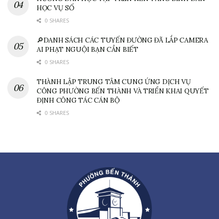
HỌC VỤ SỐ
0 SHARES
🔎DANH SÁCH CÁC TUYẾN ĐƯỜNG ĐÃ LẮP CAMERA
AI PHẠT NGUỘI BẠN CẦN BIẾT
0 SHARES
THÀNH LẬP TRUNG TÂM CUNG ỨNG DỊCH VỤ
CÔNG PHƯỜNG BẾN THÀNH VÀ TRIỂN KHAI QUYẾT
ĐỊNH CÔNG TÁC CÁN BỘ
0 SHARES