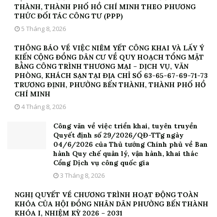
THÀNH, THÀNH PHỐ HỒ CHÍ MINH THEO PHƯƠNG
THỨC ĐỐI TÁC CÔNG TƯ (PPP)
5 Tháng 8, 2026
THÔNG BÁO VỀ VIỆC NIÊM YẾT CÔNG KHAI VÀ LẤY Ý
KIẾN CỘNG ĐỒNG DÂN CƯ VỀ QUY HOẠCH TỔNG MẶT
BẰNG CÔNG TRÌNH THƯƠNG MẠI – DỊCH VỤ, VĂN
PHÒNG, KHÁCH SẠN TẠI ĐỊA CHỈ SỐ 63-65-67-69-71-73
TRƯƠNG ĐỊNH, PHƯỜNG BẾN THÀNH, THÀNH PHỐ HỒ
CHÍ MINH
4 Tháng 8, 2026
Công văn về việc triển khai, tuyên truyền
Quyết định số 29/2026/QĐ-TTg ngày
04/6/2026 của Thủ tướng Chính phủ về Ban
hành Quy chế quản lý, vận hành, khai thác
Cổng Dịch vụ công quốc gia
3 Tháng 8, 2026
NGHỊ QUYẾT VỀ CHƯƠNG TRÌNH HOẠT ĐỘNG TOÀN
KHÓA CỦA HỘI ĐỒNG NHÂN DÂN PHƯỜNG BẾN THÀNH
KHÓA I, NHIỆM KỲ 2026 – 2031