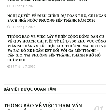
31 Tháng 7, 2026
NGHỊ QUYẾT VỀ ĐIỀU CHỈNH DỰ TOÁN THU, CHI NGÂN
SÁCH NHÀ NƯỚC PHƯỜNG BẾN THÀNH NĂM 2026
31 Tháng 7, 2026
THÔNG BÁO VỀ VIỆC LẤY Ý KIẾN CỘNG ĐỒNG DÂN CƯ
VỀ QUY HOẠCH CHI TIẾT TỶ LỆ 1/500 KHU VỰC CÔNG
VIÊN 23 THÁNG 9 KẾT HỢP KHU THƯƠNG MẠI DỊCH VỤ
VÀ BÃI ĐỖ XE NGẦM KẾT NỐI VỚI GA BẾN THÀNH –
CẦN GIỜ, TẠI PHƯỜNG BẾN THÀNH, THÀNH PHỐ HỒ
CHÍ MINH
31 Tháng 7, 2026
BÀI VIẾT ĐƯỢC QUAN TÂM
THÔNG BÁO VỀ VIỆC THAM VẤN