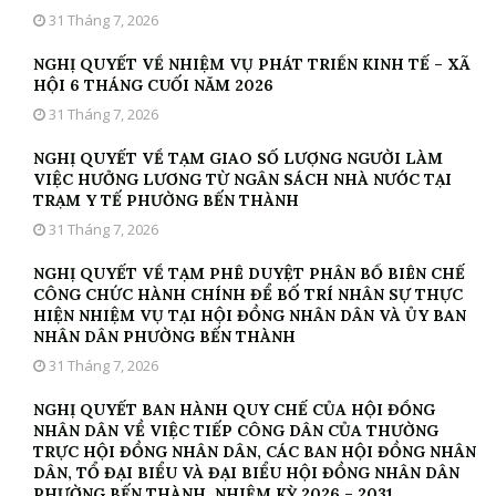
31 Tháng 7, 2026
NGHỊ QUYẾT VỀ NHIỆM VỤ PHÁT TRIỂN KINH TẾ – XÃ
HỘI 6 THÁNG CUỐI NĂM 2026
31 Tháng 7, 2026
NGHỊ QUYẾT VỀ TẠM GIAO SỐ LƯỢNG NGƯỜI LÀM
VIỆC HƯỞNG LƯƠNG TỪ NGÂN SÁCH NHÀ NƯỚC TẠI
TRẠM Y TẾ PHƯỜNG BẾN THÀNH
31 Tháng 7, 2026
NGHỊ QUYẾT VỀ TẠM PHÊ DUYỆT PHÂN BỔ BIÊN CHẾ
CÔNG CHỨC HÀNH CHÍNH ĐỂ BỐ TRÍ NHÂN SỰ THỰC
HIỆN NHIỆM VỤ TẠI HỘI ĐỒNG NHÂN DÂN VÀ ỦY BAN
NHÂN DÂN PHƯỜNG BẾN THÀNH
31 Tháng 7, 2026
NGHỊ QUYẾT BAN HÀNH QUY CHẾ CỦA HỘI ĐỒNG
NHÂN DÂN VỀ VIỆC TIẾP CÔNG DÂN CỦA THƯỜNG
TRỰC HỘI ĐỒNG NHÂN DÂN, CÁC BAN HỘI ĐỒNG NHÂN
DÂN, TỔ ĐẠI BIỂU VÀ ĐẠI BIỂU HỘI ĐỒNG NHÂN DÂN
PHƯỜNG BẾN THÀNH, NHIỆM KỲ 2026 – 2031