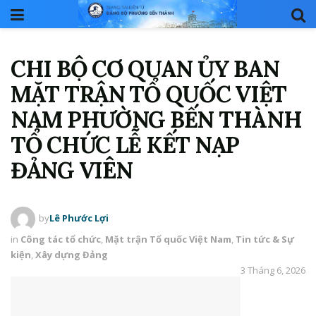
CHI BỘ CƠ QUAN ỦY BAN
MẶT TRẬN TỔ QUỐC VIỆT
NAM PHƯỜNG BẾN THÀNH
TỔ CHỨC LỄ KẾT NẠP
ĐẢNG VIÊN
by
Lê Phước Lợi
in
Công tác tổ chức
,
Mặt trận Tổ quốc Việt Nam
,
Tin tức & Sự
kiện
,
Xây dựng Đảng
3 Tháng 6, 2026