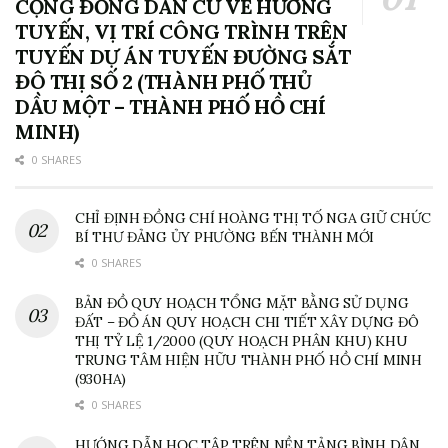
CỘNG ĐỒNG DÂN CƯ VỀ HƯỚNG
TUYẾN, VỊ TRÍ CÔNG TRÌNH TRÊN
TUYẾN DỰ ÁN TUYẾN ĐƯỜNG SẮT
ĐÔ THỊ SỐ 2 (THÀNH PHỐ THỦ
DẦU MỘT – THÀNH PHỐ HỒ CHÍ
MINH)
0 SHARES
CHỈ ĐỊNH ĐỒNG CHÍ HOÀNG THỊ TỐ NGA GIỮ CHỨC
BÍ THƯ ĐẢNG ỦY PHƯỜNG BẾN THÀNH MỚI
0 SHARES
BẢN ĐỒ QUY HOẠCH TỔNG MẶT BẰNG SỬ DỤNG
ĐẤT – ĐỒ ÁN QUY HOẠCH CHI TIẾT XÂY DỰNG ĐÔ
THỊ TỶ LỆ 1/2000 (QUY HOẠCH PHÂN KHU) KHU
TRUNG TÂM HIỆN HỮU THÀNH PHỐ HỒ CHÍ MINH
(930HA)
0 SHARES
HƯỚNG DẪN HỌC TẬP TRÊN NỀN TẢNG BÌNH DÂN