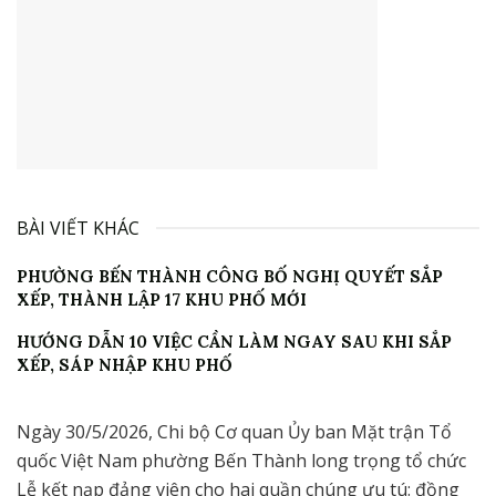
BÀI VIẾT KHÁC
PHƯỜNG BẾN THÀNH CÔNG BỐ NGHỊ QUYẾT SẮP
XẾP, THÀNH LẬP 17 KHU PHỐ MỚI
HƯỚNG DẪN 10 VIỆC CẦN LÀM NGAY SAU KHI SẮP
XẾP, SÁP NHẬP KHU PHỐ
Ngày 30/5/2026, Chi bộ Cơ quan Ủy ban Mặt trận Tổ
quốc Việt Nam phường Bến Thành long trọng tổ chức
Lễ kết nạp đảng viên cho hai quần chúng ưu tú: đồng