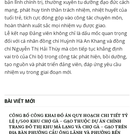
bản lĩnh chính trị, thường xuyên tu dưỡng đạo đức cách
mạng, phát huy tinh thần trách nhiệm, nhiệt huyết của
tuổi trẻ, tích cực đóng góp vào công tác chuyên môn,
hoàn thành xuất sắc mọi nhiệm vụ được giao.
Lễ kết nạp Đảng viên không chỉ là dấu mốc quan trọng
đối với cá nhân đồng chí Huỳnh Hà An Khang và đồng
chí Nguyễn Thị Hải Thùy mà còn tiếp tục khẳng định
vai trò của Chi bộ trong công tác phát hiện, bồi dưỡng,
tạo nguồn và phát triển đảng viên, đáp ứng yêu cầu
nhiệm vụ trong giai đoạn mới.
BÀI VIẾT MỚI
CÔNG BỐ CÔNG KHAI ĐỒ ÁN QUY HOẠCH CHI TIẾT TỶ
LỆ 1/500 KHU CHỢ GÀ – GẠO THUỘC DỰ ÁN CHỈNH
TRANG ĐÔ THỊ KHU MẢ LẠNG VÀ CHỢ GÀ – GẠO TRÊN
ĐỊA BÀN PHƯỜNG CẦU ÔNG LÃNH VÀ PHƯỜNG BẾN