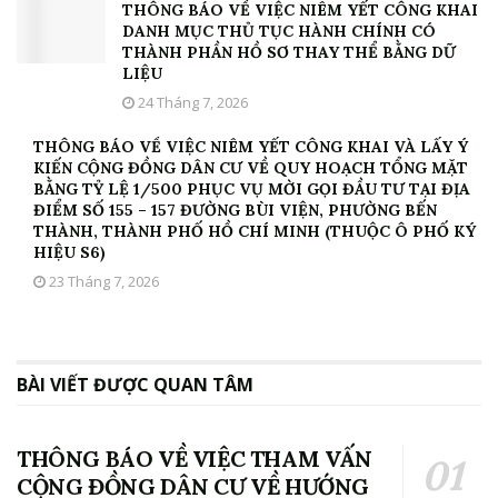
THÔNG BÁO VỀ VIỆC NIÊM YẾT CÔNG KHAI
DANH MỤC THỦ TỤC HÀNH CHÍNH CÓ
THÀNH PHẦN HỒ SƠ THAY THỂ BẰNG DỮ
LIỆU
24 Tháng 7, 2026
THÔNG BÁO VỀ VIỆC NIÊM YẾT CÔNG KHAI VÀ LẤY Ý
KIẾN CỘNG ĐỒNG DÂN CƯ VỀ QUY HOẠCH TỔNG MẶT
BẰNG TỶ LỆ 1/500 PHỤC VỤ MỜI GỌI ĐẦU TƯ TẠI ĐỊA
ĐIỂM SỐ 155 – 157 ĐƯỜNG BÙI VIỆN, PHƯỜNG BẾN
THÀNH, THÀNH PHỐ HỒ CHÍ MINH (THUỘC Ô PHỐ KÝ
HIỆU S6)
23 Tháng 7, 2026
BÀI VIẾT ĐƯỢC QUAN TÂM
THÔNG BÁO VỀ VIỆC THAM VẤN
CỘNG ĐỒNG DÂN CƯ VỀ HƯỚNG