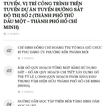
TUYẾN, VỊ TRÍ CÔNG TRÌNH TRÊN
TUYẾN DỰ ÁN TUYẾN ĐƯỜNG SẮT
ĐÔ THỊ SỐ 2 (THÀNH PHỐ THỦ
DẦU MỘT – THÀNH PHỐ HỒ CHÍ
MINH)
0 SHARES
CHỈ ĐỊNH ĐỒNG CHÍ HOÀNG THỊ TỐ NGA GIỮ CHỨC
BÍ THƯ ĐẢNG ỦY PHƯỜNG BẾN THÀNH MỚI
0 SHARES
BẢN ĐỒ QUY HOẠCH TỔNG MẶT BẰNG SỬ DỤNG
ĐẤT – ĐỒ ÁN QUY HOẠCH CHI TIẾT XÂY DỰNG ĐÔ
THỊ TỶ LỆ 1/2000 (QUY HOẠCH PHÂN KHU) KHU
TRUNG TÂM HIỆN HỮU THÀNH PHỐ HỒ CHÍ MINH
(930HA)
0 SHARES
HƯỚNG DẪN HỌC TẬP TRÊN NỀN TẢNG BÌNH DÂN
HỌC VỤ SỐ