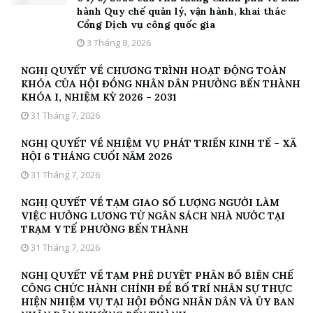
hành Quy chế quản lý, vận hành, khai thác
Cổng Dịch vụ công quốc gia
3 Tháng 8, 2026
NGHỊ QUYẾT VỀ CHƯƠNG TRÌNH HOẠT ĐỘNG TOÀN
KHÓA CỦA HỘI ĐỒNG NHÂN DÂN PHƯỜNG BẾN THÀNH
KHÓA I, NHIỆM KỲ 2026 – 2031
31 Tháng 7, 2026
NGHỊ QUYẾT VỀ NHIỆM VỤ PHÁT TRIỂN KINH TẾ – XÃ
HỘI 6 THÁNG CUỐI NĂM 2026
31 Tháng 7, 2026
NGHỊ QUYẾT VỀ TẠM GIAO SỐ LƯỢNG NGƯỜI LÀM
VIỆC HƯỞNG LƯƠNG TỪ NGÂN SÁCH NHÀ NƯỚC TẠI
TRẠM Y TẾ PHƯỜNG BẾN THÀNH
31 Tháng 7, 2026
NGHỊ QUYẾT VỀ TẠM PHÊ DUYỆT PHÂN BỔ BIÊN CHẾ
CÔNG CHỨC HÀNH CHÍNH ĐỂ BỐ TRÍ NHÂN SỰ THỰC
HIỆN NHIỆM VỤ TẠI HỘI ĐỒNG NHÂN DÂN VÀ ỦY BAN