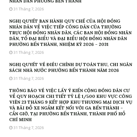
NHÂN DÂN PHƯỜNG BẾN THÀNH
31 Tháng 7, 2026
NGHỊ QUYẾT BAN HÀNH QUY CHẾ CỦA HỘI ĐỒNG
NHÂN DÂN VỀ VIỆC TIẾP CÔNG DÂN CỦA THƯỜNG
TRỰC HỘI ĐỒNG NHÂN DÂN, CÁC BAN HỘI ĐỒNG NHÂN
DÂN, TỔ ĐẠI BIỂU VÀ ĐẠI BIỂU HỘI ĐỒNG NHÂN DÂN
PHƯỜNG BẾN THÀNH, NHIỆM KỲ 2026 – 2031
31 Tháng 7, 2026
NGHỊ QUYẾT VỀ ĐIỀU CHỈNH DỰ TOÁN THU, CHI NGÂN
SÁCH NHÀ NƯỚC PHƯỜNG BẾN THÀNH NĂM 2026
31 Tháng 7, 2026
THÔNG BÁO VỀ VIỆC LẤY Ý KIẾN CỘNG ĐỒNG DÂN CƯ
VỀ QUY HOẠCH CHI TIẾT TỶ LỆ 1/500 KHU VỰC CÔNG
VIÊN 23 THÁNG 9 KẾT HỢP KHU THƯƠNG MẠI DỊCH VỤ
VÀ BÃI ĐỖ XE NGẦM KẾT NỐI VỚI GA BẾN THÀNH –
CẦN GIỜ, TẠI PHƯỜNG BẾN THÀNH, THÀNH PHỐ HỒ
CHÍ MINH
31 Tháng 7, 2026