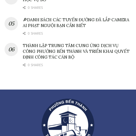
0 SHARES
🔎DANH SÁCH CÁC TUYẾN ĐƯỜNG ĐÃ LẮP CAMERA
AI PHẠT NGUỘI BẠN CẦN BIẾT
0 SHARES
THÀNH LẬP TRUNG TÂM CUNG ỨNG DỊCH VỤ
CÔNG PHƯỜNG BẾN THÀNH VÀ TRIỂN KHAI QUYẾT
ĐỊNH CÔNG TÁC CÁN BỘ
0 SHARES